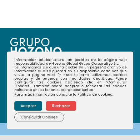
Información básica sobre las cookies de la página web
responsabilidad de Hozono Global Grupo Corporativo S.L.
Le informamos de que una cookie es un pequeño archivo de
información que se guarda en su dispositivo cada vez que
968 35 12 08
(+34)
visita la pagina web. En nuestro caso, utilizamos cookies
propias y de terceros con finalidades analíticas. Puede
configurar las cookies haciendo clic en “Configurar
hablamos@hozonoglobal.com
Cookies”. También podrá aceptar o rechazar las cookies
pulsando en los botones correspondientes.
Para más información consulte la
Política de cookies
.
Ctra. Alcantarilla, 655 – 30166 – Murcia
Aceptar
Rechazar
Configurar Cookies
Corporativo