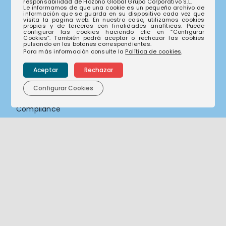
responsabilidad de Hozono Global Grupo Corporativo S.L.
Le informamos de que una cookie es un pequeño archivo de
información que se guarda en su dispositivo cada vez que
visita la pagina web. En nuestro caso, utilizamos cookies
propias y de terceros con finalidades analíticas. Puede
configurar las cookies haciendo clic en “Configurar
Nuestras empresas
Cookies”. También podrá aceptar o rechazar las cookies
pulsando en los botones correspondientes.
Para más información consulte la
Política de cookies
.
Nuestra historia
Nuestro compromiso
Aceptar
Rechazar
Actualidad
Configurar Cookies
Sostenibilidad
Compliance
Canal de denuncias
Contacto
Contacto
Trabaja con nosotros