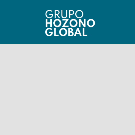
968 35 12 08
(+34)
hablamos@hozonoglobal.com
Ctra. Alcantarilla, 655 – 30166 –
Murcia