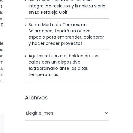
io
integral de residuos y limpieza viaria
s,
en La Peraleja Golf
la
en
Santa Marta de Tormes, en
00
Salamanca, tendrá un nuevo
espacio para emprender, colaborar
y hacer crecer proyectos
de
ue
Águilas refuerza el baldeo de sus
na
calles con un dispositivo
en
extraordinario ante las altas
su
temperaturas
l.
as
Archivos
Archivos
App
orreo
lectrónico