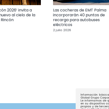
cón 2026’ invita a
Las cocheras de EMT Palma
nuevo al cielo de la
incorporarán 40 puntos de
l Rincón
recarga para autobuses
eléctricos
2 julio 2026
Información básic
Global Grupo Corpora
Le informamos de q
en su dispositivo c
propias y de tercer