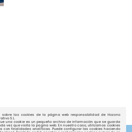
Guadalajara concluye las
‘AstroRincón
obras del nuevo conjunto
mirar de nue
cultural dedicado a Carlos
Sierra del R
Santiesteban y la Casa del
8 julio 2026
Cuento
9 julio 2026
a sobre las cookies de la página web responsabilidad de Hozono
tivo S.L.
ue una cookie es un pequeño archivo de información que se guarda
ada vez que visita la pagina web. En nuestro caso, utilizamos cookies
os con finalidades analíticas. Puede configurar las cookies haciendo