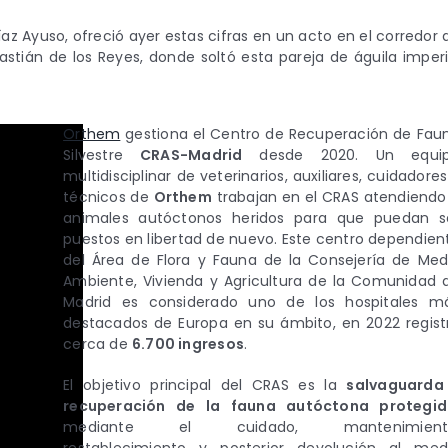
az Ayuso, ofreció ayer estas cifras en un acto en el corredor 
astián de los Reyes, donde soltó esta pareja de águila imperi
Orthem
gestiona el Centro de Recuperación de Fau
Silvestre
CRAS-Madrid
desde 2020. Un equi
multidisciplinar de veterinarios, auxiliares, cuidadores
técnicos de
Orthem
trabajan en el CRAS atendiendo
animales autóctonos heridos para que puedan s
puestos en libertad de nuevo. Este centro dependien
del Área de Flora y Fauna de la Consejería de Med
Ambiente, Vivienda y Agricultura de la Comunidad 
Madrid es considerado uno de los hospitales m
destacados de Europa en su ámbito, en 2022 regist
cerca de
6.700 ingresos
.
El objetivo principal del CRAS es la
salvaguarda
recuperación de la fauna autóctona protegi
mediante el cuidado, mantenimient