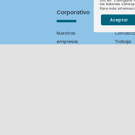
clic en “Configurar
los botones corresp
Para más informaci
Corporativo
Contac
Aceptar
Nuestras
Contact
empresas
Trabaja
Nuestra
con
historia
nosotros
Nuestro
compromiso
Actualidad
Sostenibilidad
Compliance
Canal de
denuncias