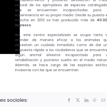
restablecimiento y posterior devolución al med
natural de los ejemplares de especies catalogada
que se encuentren incapacitadas para 
supervivencia en su propio medio. Desde su puesta 
marcha en 2010 se han producido más de
40.0
ingresos
.
Así, este centro especializado se ocupa tanto 
atender de manera eficaz a los animales q
necesiten un cuidado inmediato como de dar u
respuesta rápida a los ciudadanos que se encuentr
algún animal silvestre incapacitado para 
rehabilitación y posterior suelta en el medio natura
Además, se hace cargo de las especies exótic
invasoras con las que se encuentran.
es sociales:
Facebook
X
LinkedIn
Whats
C
e