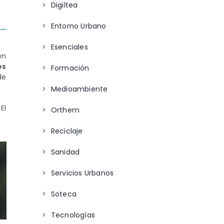
Digiltea
Entorno Urbano
Esenciales
en
es
Formación
de
Medioambiente
 El
Orthem
Reciclaje
Sanidad
Servicios Urbanos
Soteca
Tecnologías