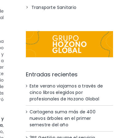
Transporte Sanitario
de
al
na
po
 y
 a
er
Entradas recientes
te
io
Este verano viajamos a través de
de
cinco libros elegidos por
ás
profesionales de Hozono Global
ró
Cartagena suma más de 400
nuevos árboles en el primer
 y
semestre del año
da
,
o,
3RS Gestión asume el servicio