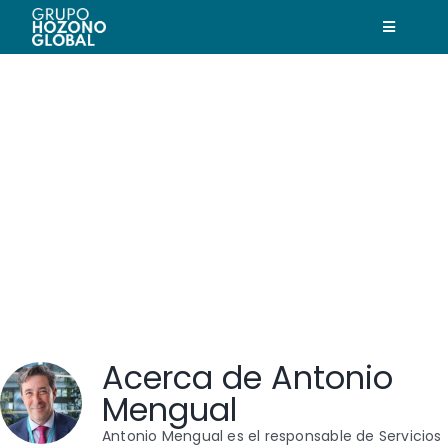
Saltar
al
Toggle
contenido
Navigatio
Hozono Global
Nuestras empresas
Nuestra historia
Nuestro compromiso
Actualidad
Acerca de
Antonio
Mengual
Trabaja con nosotros
Antonio Mengual es el responsable de Servicios