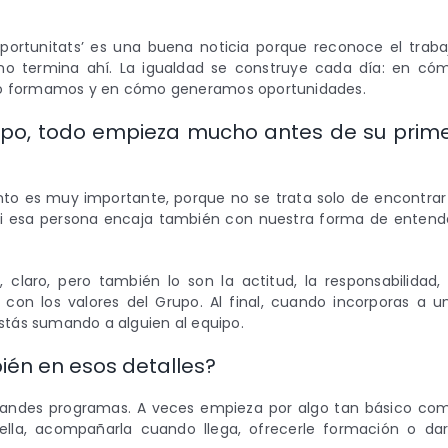
Oportunitats’ es una buena noticia porque reconoce el traba
no termina ahí. La igualdad se construye cada día: en có
 formamos y en cómo generamos oportunidades.
upo, todo empieza mucho antes de su prim
nto es muy importante, porque no se trata solo de encontrar
 si esa persona encaja también con nuestra forma de entend
 claro, pero también lo son la actitud, la responsabilidad, 
 con los valores del Grupo. Al final, cuando incorporas a u
stás sumando a alguien al equipo.
ién en esos detalles?
r grandes programas. A veces empieza por algo tan básico co
lla, acompañarla cuando llega, ofrecerle formación o dar