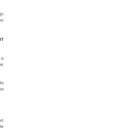
jo
mo
er
 a
er
la
na
mo
le