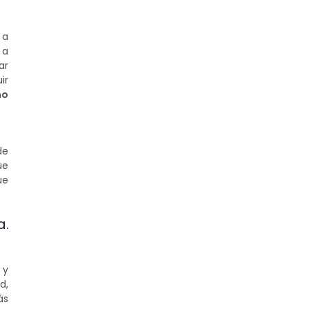
 a
 a
ar
ir
no
de
ue
ue
a.
 y
d,
ás