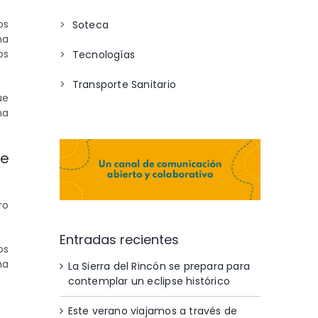
os
Soteca
na
os
Tecnologías
Transporte Sanitario
ue
na
Te
ro
Entradas recientes
os
na
La Sierra del Rincón se prepara para
contemplar un eclipse histórico
Este verano viajamos a través de