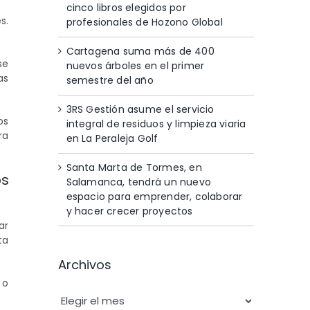
cinco libros elegidos por
s.
profesionales de Hozono Global
Cartagena suma más de 400
se
nuevos árboles en el primer
as
semestre del año
3RS Gestión asume el servicio
os
integral de residuos y limpieza viaria
ra
en La Peraleja Golf
Santa Marta de Tormes, en
os
Salamanca, tendrá un nuevo
espacio para emprender, colaborar
y hacer crecer proyectos
ar
ta
Archivos
 o
Archivos