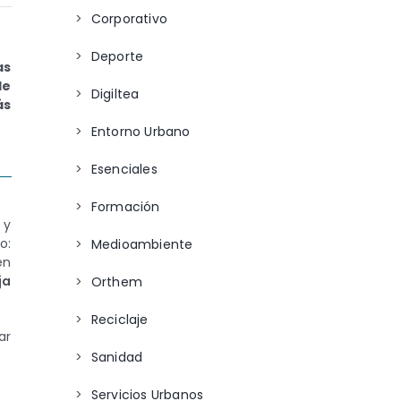
Corporativo
Deporte
as
de
Digiltea
ás
Entorno Urbano
Esenciales
Formación
 y
o:
Medioambiente
en
ja
Orthem
Reciclaje
ar
Sanidad
Servicios Urbanos