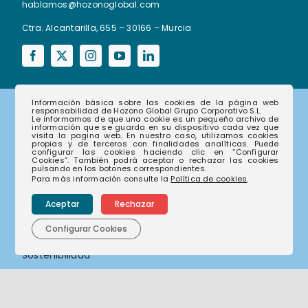
hablamos@hozonoglobal.com
Ctra. Alcantarilla, 655 – 30166 – Murcia
Información básica sobre las cookies de la página web
responsabilidad de Hozono Global Grupo Corporativo S.L.
Le informamos de que una cookie es un pequeño archivo de
Corporativo
información que se guarda en su dispositivo cada vez que
visita la pagina web. En nuestro caso, utilizamos cookies
propias y de terceros con finalidades analíticas. Puede
configurar las cookies haciendo clic en “Configurar
Cookies”. También podrá aceptar o rechazar las cookies
pulsando en los botones correspondientes.
Nuestras empresas
Para más información consulte la
Política de cookies
.
Nuestra historia
Aceptar
Rechazar
Nuestro compromiso
Configurar Cookies
Actualidad
Sostenibilidad
Compliance
Canal de denuncias