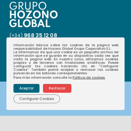
968 35 12 08
(+34)
Información básica sobre las cookies de la página web
hablamos@hozonoglobal.com
responsabilidad de Hozono Global Grupo Corporativo S.L.
Le informamos de que una cookie es un pequeño archivo de
Ctra. Alcantarilla, 655 – 30166 – Murcia
información que se guarda en su dispositivo cada vez que
visita la pagina web. En nuestro caso, utilizamos cookies
propias y de terceros con finalidades analíticas. Puede
configurar las cookies haciendo clic en “Configurar
Cookies”. También podrá aceptar o rechazar las cookies
pulsando en los botones correspondientes.
Para más información consulte la
Política de cookies
.
Aceptar
Rechazar
Corporativo
Configurar Cookies
Nuestras empresas
Nuestra historia