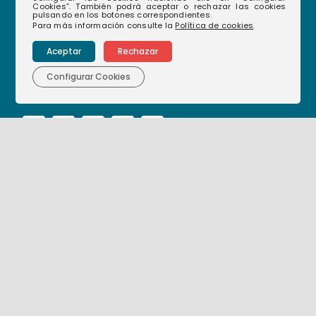
Cookies”. También podrá aceptar o rechazar las cookies
pulsando en los botones correspondientes.
Para más información consulte la
Política de cookies
.
968 35 12 08
(+34)
Aceptar
Rechazar
hablamos@hozonoglobal.com
Configurar Cookies
Ctra. Alcantarilla, 655 – 30166 – Murcia
Corporativo
Nuestras empresas
Nuestra historia
Nuestro compromiso
Actualidad