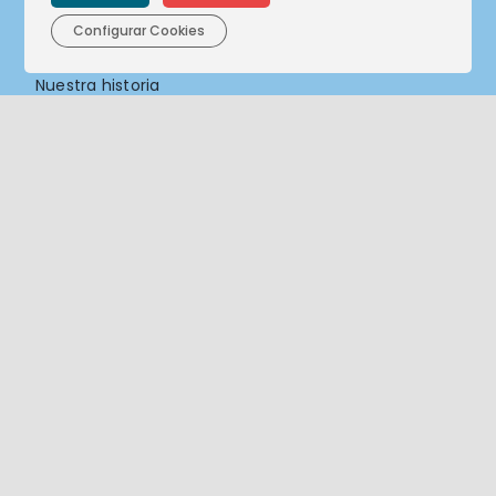
Configurar Cookies
Nuestras empresas
Nuestra historia
Nuestro compromiso
Actualidad
Sostenibilidad
Compliance
Canal de denuncias
Contacto
Contacto
Trabaja con nosotros