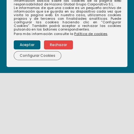
Información básica sobre las cookies de la página web
responsabilidad de Hozono Global Grupo Corporativo S.L.
Le informamos de que una cookie es un pequeño archivo de
información que se guarda en su dispositivo cada vez que
visita la pagina web. En nuestro caso, utilizamos cookies
propias y de terceros con finalidades analíticas. Puede
configurar las cookies haciendo clic en “Configurar
968 35 12 08
(+34)
Cookies”. También podrá aceptar o rechazar las cookies
pulsando en los botones correspondientes.
Para más información consulte la
Política de cookies
.
hablamos@hozonoglobal.com
Aceptar
Rechazar
Ctra. Alcantarilla, 655 – 30166 – Murcia
Configurar Cookies
Corporativo
Nuestras empresas
Nuestra historia
Nuestro compromiso