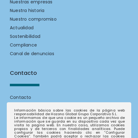
Nuestras empresas
Nuestra historia
Nuestro compromiso
Actualidad
Sostenibilidad
Compliance
Canal de denuncias
Contacto
Contacto
Trabaja con nosotros
Información básica sobre las cookies de la página web
responsabilidad de Hozono Global Grupo Corporativo S.L.
Le informamos de que una cookie es un pequeño archivo de
información que se guarda en su dispositivo cada vez que
Empresas
visita la pagina web. En nuestro caso, utilizamos cookies
propias y de terceros con finalidades analíticas. Puede
configurar las cookies haciendo clic en “Configurar
Cookies”. También podrá aceptar o rechazar las cookies