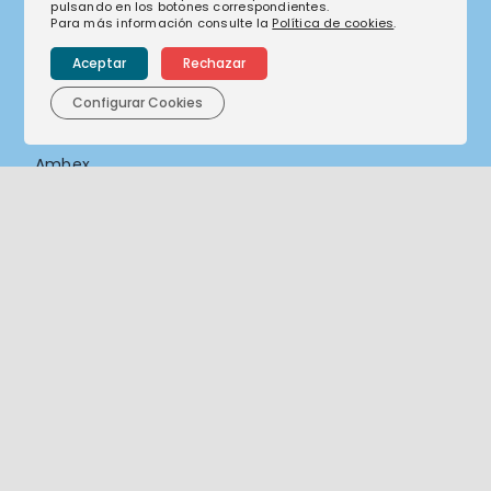
pulsando en los botones correspondientes.
Para más información consulte la
Política de cookies
.
Actúa Servicios y Medio Ambiente
Aceptar
Rechazar
Orthem, Servicios y Actuaciones Ambientales
Abala infraestructuras
Configurar Cookies
Digiltea
Ambex
3RS Gestión
Entorno Urbano
Soteca
Copyright 2026 Hozono Global – Todos los derechos reservados.
Aviso legal
Política de privacidad
Política de cookies