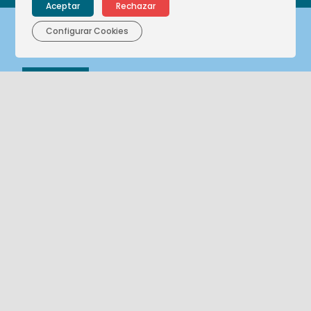
Aceptar
Rechazar
Configurar Cookies
Corporativo
Nuestras empresas
Nuestra historia
Nuestro compromiso
Actualidad
Sostenibilidad
Compliance
Canal de denuncias
Contacto