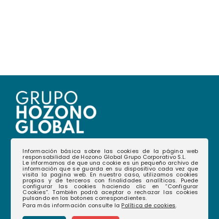
968 35 12 08
(+34)
Información básica sobre las cookies de la página web
responsabilidad de Hozono Global Grupo Corporativo S.L.
Le informamos de que una cookie es un pequeño archivo de
hablamos@hozonoglobal.com
información que se guarda en su dispositivo cada vez que
visita la pagina web. En nuestro caso, utilizamos cookies
propias y de terceros con finalidades analíticas. Puede
Ctra. Alcantarilla, 655 – 30166 – Murcia
configurar las cookies haciendo clic en “Configurar
Cookies”. También podrá aceptar o rechazar las cookies
pulsando en los botones correspondientes.
Para más información consulte la
Política de cookies
.