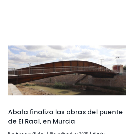
Contacto
Abala finaliza las obras del puente
de El Raal, en Murcia
Por
Hozono Global
|
15 septiembre 2025
|
Abala