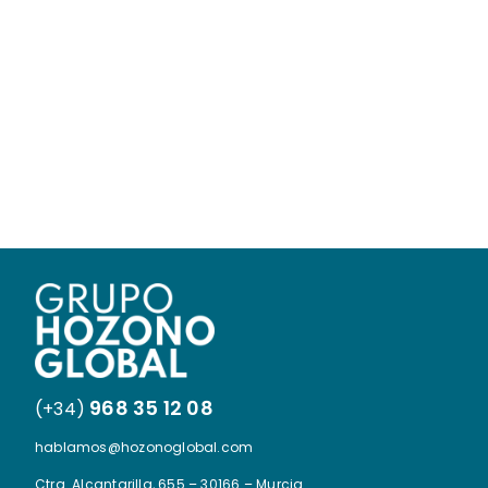
968 35 12 08
(+34)
hablamos@hozonoglobal.com
Ctra. Alcantarilla, 655 – 30166 – Murcia