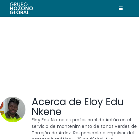
Saltar
al
Toggle
contenido
Navigatio
Hozono Global
Nuestras empresas
Nuestra historia
Nuestro compromiso
Acerca de
Eloy Edu
Nkene
Actualidad
Eloy Edu Nkene es profesional de Actúa en el
servicio de mantenimiento de zonas verdes de
Trabaja con nosotros
Torrejón de Ardoz. Responsable e impulsor del