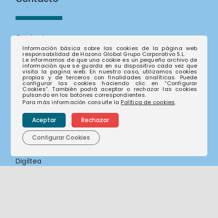
Contacto
Información básica sobre las cookies de la página web
Trabaja con nosotros
responsabilidad de Hozono Global Grupo Corporativo S.L.
Le informamos de que una cookie es un pequeño archivo de
información que se guarda en su dispositivo cada vez que
visita la pagina web. En nuestro caso, utilizamos cookies
propias y de terceros con finalidades analíticas. Puede
Empresas
configurar las cookies haciendo clic en “Configurar
Cookies”. También podrá aceptar o rechazar las cookies
pulsando en los botones correspondientes.
Para más información consulte la
Política de cookies
.
Actúa Servicios y Medio Ambiente
Aceptar
Rechazar
Orthem, Servicios y Actuaciones Ambientales
Configurar Cookies
Abala infraestructuras
Digiltea
Ambex
3RS Gestión
Entorno Urbano
Soteca