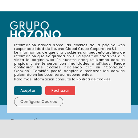
Información básica sobre las cookies de la página web
responsabilidad de Hozono Global Grupo Corporativo S.L.
Le informamos de que una cookie es un pequeño archivo de
968 35 12 08
(+34)
información que se guarda en su dispositivo cada vez que
visita la pagina web. En nuestro caso, utilizamos cookies
propias y de terceros con finalidades analíticas. Puede
configurar las cookies haciendo clic en “Configurar
hablamos@hozonoglobal.com
Cookies”. También podrá aceptar o rechazar las cookies
pulsando en los botones correspondientes.
Ctra. Alcantarilla, 655 – 30166 – Murcia
Para más información consulte la
Política de cookies
.
Aceptar
Rechazar
Configurar Cookies
Corporativo