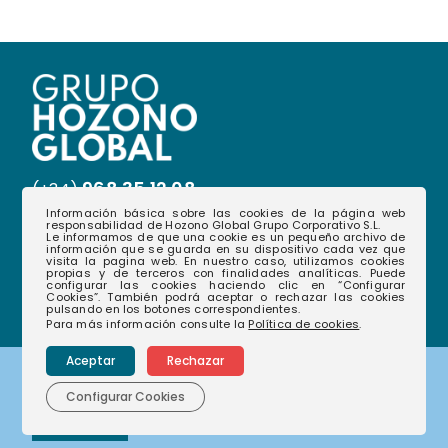
968 35 12 08
(+34)
Información básica sobre las cookies de la página web
hablamos@hozonoglobal.com
responsabilidad de Hozono Global Grupo Corporativo S.L.
Le informamos de que una cookie es un pequeño archivo de
información que se guarda en su dispositivo cada vez que
Ctra. Alcantarilla, 655 – 30166 – Murcia
visita la pagina web. En nuestro caso, utilizamos cookies
propias y de terceros con finalidades analíticas. Puede
configurar las cookies haciendo clic en “Configurar
Cookies”. También podrá aceptar o rechazar las cookies
pulsando en los botones correspondientes.
Para más información consulte la
Política de cookies
.
Aceptar
Rechazar
Corporativo
Configurar Cookies