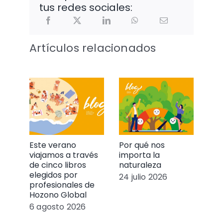
tus redes sociales:
Artículos relacionados
Este verano
Por qué nos
Mur
viajamos a través
importa la
nue
de cinco libros
naturaleza
emp
elegidos por
act
24 julio 2026
profesionales de
mét
Hozono Global
fal
6 agosto 2026
17 j
Buscar: