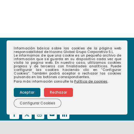
Información básica sobre las cookies de la página web
responsabilidad de Hozono Global Grupo Corporativo S.L.
Le informamos de que una cookie es un pequeño archivo de
información que se guarda en su dispositivo cada vez que
visita la pagina web. En nuestro caso, utilizamos cookies
propias y de terceros con finalidades analíticas. Puede
configurar las cookies haciendo clic en “Configurar
Cookies”. También podrá aceptar o rechazar las cookies
pulsando en los botones correspondientes.
968 35 12 08
(+34)
Para más información consulte la
Política de cookies
.
hablamos@hozonoglobal.com
Aceptar
Rechazar
Ctra. Alcantarilla, 655 – 30166 – Murcia
Configurar Cookies