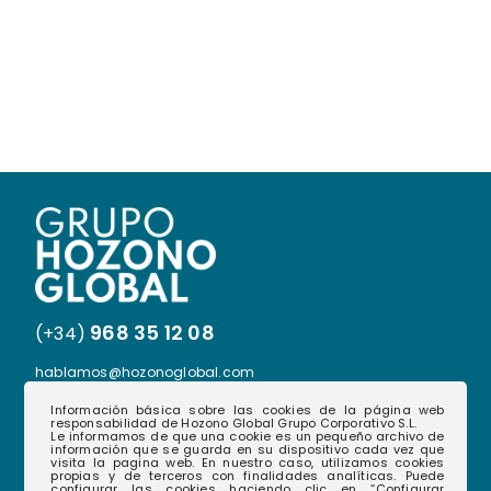
968 35 12 08
(+34)
hablamos@hozonoglobal.com
Ctra. Alcantarilla, 655 – 30166 – Murcia
Información básica sobre las cookies de la página web
responsabilidad de Hozono Global Grupo Corporativo S.L.
Le informamos de que una cookie es un pequeño archivo de
información que se guarda en su dispositivo cada vez que
visita la pagina web. En nuestro caso, utilizamos cookies
propias y de terceros con finalidades analíticas. Puede
configurar las cookies haciendo clic en “Configurar