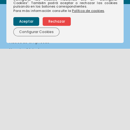
Cookies”. También podrá aceptar o rechazar las cookies
pulsando en los botones correspondientes.
Para más información consulte la
Política de cookies
.
Corporativo
Aceptar
Rechazar
Configurar Cookies
Nuestras empresas
Nuestra historia
Nuestro compromiso
Actualidad
Sostenibilidad
Compliance
Canal de denuncias
Contacto