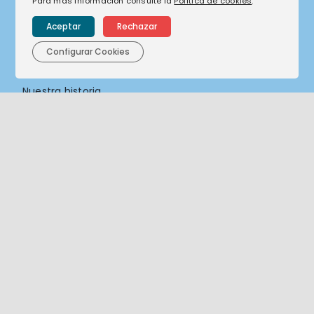
Para más información consulte la
Política de cookies
.
Corporativo
Aceptar
Rechazar
Configurar Cookies
Nuestras empresas
Nuestra historia
Nuestro compromiso
Actualidad
Sostenibilidad
Compliance
Canal de denuncias
Contacto
Contacto
Trabaja con nosotros