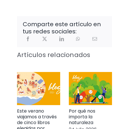
Comparte este artículo en
tus redes sociales:
Artículos relacionados
Este verano
Por qué nos
Mur
viajamos a través
importa la
nue
de cinco libros
naturaleza
emp
elegidos por
act