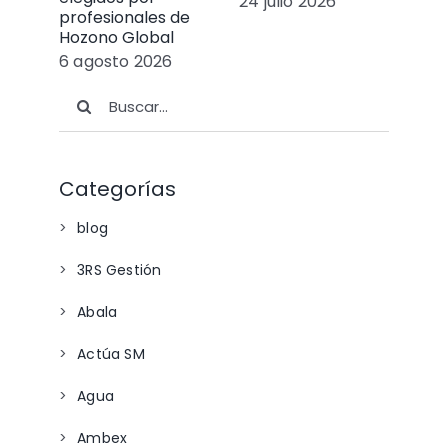
24 julio 2026
profesionales de
mét
Hozono Global
fal
6 agosto 2026
17 j
Buscar:
Categorías
blog
3RS Gestión
Abala
Actúa SM
Agua
Ambex