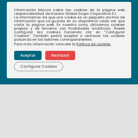
Información básica sobre las cookies de la página web
responsabilidad de Hozono Global Grupo Corporativo S.L.
Le informamos de que una cookie es un pequeño archivo de
información que se guarda en su dispositivo cada vez que
visita la pagina web. En nuestro caso, utilizamos cookies
propias y de terceros con finalidades analíticas. Puede
configurar las cookies haciendo clic en “Configurar
Cookies”. También podrá aceptar o rechazar las cookies
968 35 12 08
(+34)
pulsando en los botones correspondientes.
Para más información consulte la
Política de cookies
.
hablamos@hozonoglobal.com
Aceptar
Rechazar
Ctra. Alcantarilla, 655 – 30166 – Murcia
Configurar Cookies
Corporativo
Nuestras empresas
Nuestra historia