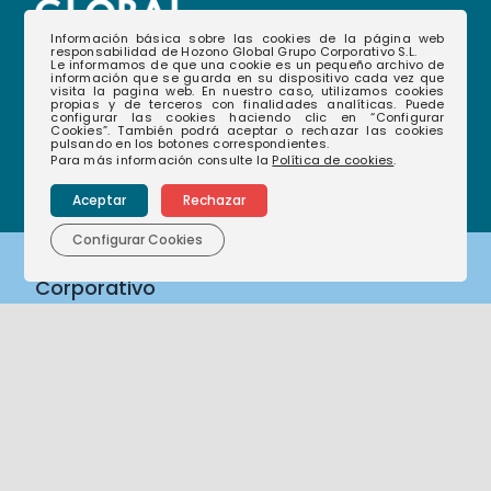
Información básica sobre las cookies de la página web
responsabilidad de Hozono Global Grupo Corporativo S.L.
968 35 12 08
(+34)
Le informamos de que una cookie es un pequeño archivo de
información que se guarda en su dispositivo cada vez que
visita la pagina web. En nuestro caso, utilizamos cookies
hablamos@hozonoglobal.com
propias y de terceros con finalidades analíticas. Puede
configurar las cookies haciendo clic en “Configurar
Cookies”. También podrá aceptar o rechazar las cookies
Ctra. Alcantarilla, 655 – 30166 – Murcia
pulsando en los botones correspondientes.
Para más información consulte la
Política de cookies
.
Aceptar
Rechazar
Configurar Cookies
Corporativo
Nuestras empresas
Nuestra historia
Nuestro compromiso
Actualidad