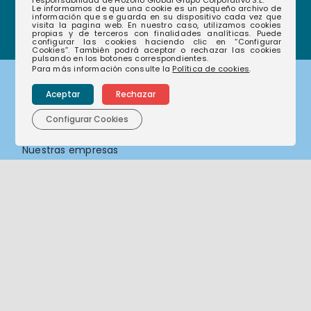
responsabilidad de Hozono Global Grupo Corporativo S.L.
Le informamos de que una cookie es un pequeño archivo de
información que se guarda en su dispositivo cada vez que
visita la pagina web. En nuestro caso, utilizamos cookies
propias y de terceros con finalidades analíticas. Puede
configurar las cookies haciendo clic en “Configurar
Cookies”. También podrá aceptar o rechazar las cookies
pulsando en los botones correspondientes.
Para más información consulte la
Política de cookies
.
Corporativo
Aceptar
Rechazar
Configurar Cookies
Nuestras empresas
Nuestra historia
Nuestro compromiso
Actualidad
Sostenibilidad
Compliance
Canal de denuncias
Contacto