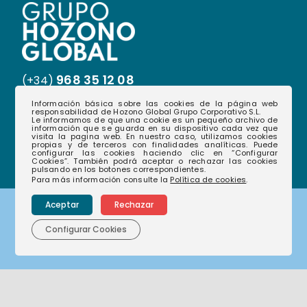
968 35 12 08
(+34)
Información básica sobre las cookies de la página web
hablamos@hozonoglobal.com
responsabilidad de Hozono Global Grupo Corporativo S.L.
Le informamos de que una cookie es un pequeño archivo de
Ctra. Alcantarilla, 655 – 30166 – Murcia
información que se guarda en su dispositivo cada vez que
visita la pagina web. En nuestro caso, utilizamos cookies
propias y de terceros con finalidades analíticas. Puede
configurar las cookies haciendo clic en “Configurar
Cookies”. También podrá aceptar o rechazar las cookies
pulsando en los botones correspondientes.
Para más información consulte la
Política de cookies
.
Aceptar
Rechazar
Corporativo
Configurar Cookies
Nuestras empresas
Nuestra historia