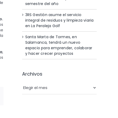
de
semestre del año
3RS Gestión asume el servicio
o.
integral de residuos y limpieza viaria
os
en La Peraleja Golf
se
la
Santa Marta de Tormes, en
Salamanca, tendrá un nuevo
espacio para emprender, colaborar
úa
,
y hacer crecer proyectos
os
Archivos
Archivos
App
orreo
lectrónico