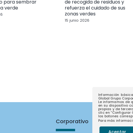
o para sembrar
de recogida de residuos y
ia verde
refuerza el cuidado de sus
zonas verdes
26
15 junio 2026
Información básic
Global Grupo Corpora
Le informamos de q
en su dispositivo c
propias y de tercer
clic en “Configurar
los botones corresp
Corporativo
Contac
Para más informaci
Aceptar