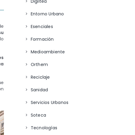
Digiltea
Entorno Urbano
de
Esenciales
su
lo
Formación
Medioambiente
es
úa
Orthem
Reciclaje
ue
ón
Sanidad
Servicios Urbanos
Soteca
Tecnologías