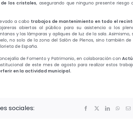
de los cristales
, asegurando que ninguno presente riesgo 
llevado a cabo
trabajos de mantenimiento en todo el recint
jareras abiertas al público para su asistencia a los plen
ntanas y las lámparas y apliques de luz de la sala. Asimismo, 
suelo, no solo de la zona del Salón de Plenos, sino también de 
Glorieta de España.
 concejalía de Fomento y Patrimonio, en colaboración con
Act
stitucional de este mes de agosto para realizar estos trabaj
erferir en la actividad municipal.
es sociales:
Facebook
X
LinkedIn
Whats
C
e