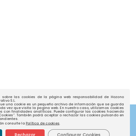
como referente del paisaje
encuentro 
mediterráneo en Torrevieja
conciencia
23 junio 2026
16 junio 2026
a sobre las cookies de la página web responsabilidad de Hozono
tivo S.L.
ue una cookie es un pequeño archivo de información que se guarda
ada vez que visita la pagina web. En nuestro caso, utilizamos cookies
os con finalidades analíticas. Puede configurar las cookies haciendo
 Cookies”. También podrá aceptar o rechazar las cookies pulsando en
ondientes.
to
Empresas
ón consulte la
Política de cookies
.
Rechazar
Configurar Cookies