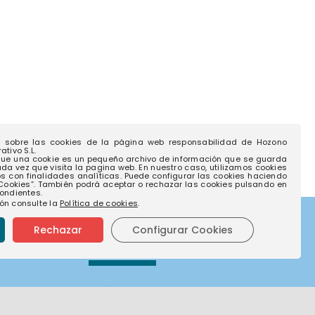
a sobre las cookies de la página web responsabilidad de Hozono
tivo S.L.
ue una cookie es un pequeño archivo de información que se guarda
ada vez que visita la pagina web. En nuestro caso, utilizamos cookies
os con finalidades analíticas. Puede configurar las cookies haciendo
 Cookies”. También podrá aceptar o rechazar las cookies pulsando en
ondientes.
ón consulte la
Política de cookies
.
Rechazar
Configurar Cookies
to
Empresas
o
Actúa Servicios y Medio
Ambiente