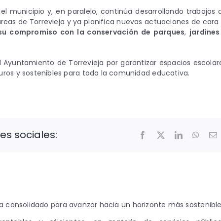
l municipio y, en paralelo, continúa desarrollando trabajos 
eas de Torrevieja y ya planifica nuevas actuaciones de cara 
 su compromiso con la conservación de parques
,
jardines
 Ayuntamiento de Torrevieja por garantizar espacios escolar
ros y sostenibles para toda la comunidad educativa.
es sociales:
Facebook
X
LinkedIn
Whats
C
e
 consolidado para avanzar hacia un horizonte más sostenible