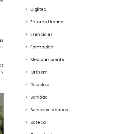
go
Digiltea
Entorno Urbano
Esenciales
as
os
Formación
Medioambiente
as
 y
Orthem
Reciclaje
Sanidad
Servicios Urbanos
Soteca