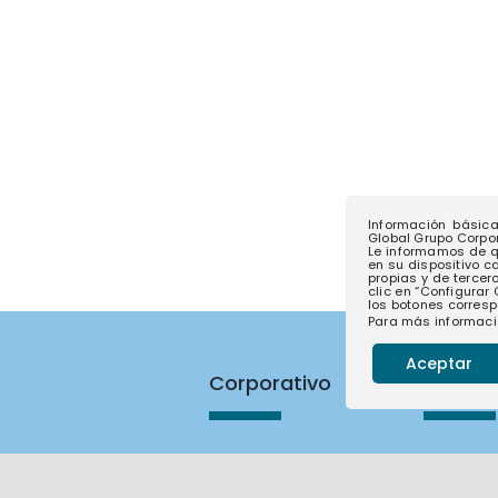
Información básic
Global Grupo Corpora
Le informamos de q
en su dispositivo c
propias y de tercer
clic en “Configurar
los botones corresp
Para más informaci
Aceptar
Corporativo
Contac
Nuestras
Contact
empresas
Trabaja